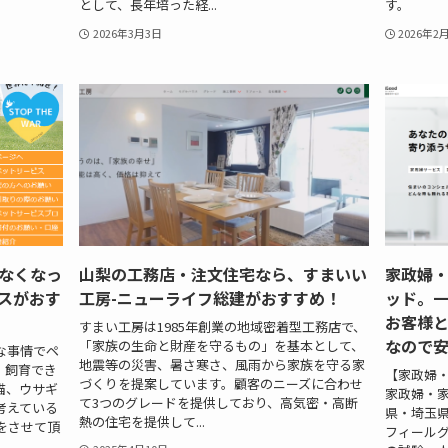
として、長年培った経...
す。
2026年3月3日
2026年2
なくなっ
山梨の工務店・注文住宅なら、すまいい
家政婦
スがおす
工房-ニューライフ総建がおすすめ！
ッド。
お客様
すまい工房は1985年創業の地域密着型工務店で、
なので
「家族の生命と財産を守るもの」を基本として、
な事情でペ
地震等の災害、暑さ寒さ、風雨から家族を守る家
、飼育でき
【家政婦
づくりを提案しています。顧客のニーズに合わせ
猫、ウサギ
家政婦・
て3つのグレードを提供しており、高気密・高断
考えている
県・埼玉
熱の住宅を提供して...
をさせて頂
フィールグ