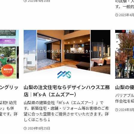
の試験・
2025年4月10日
す。一般的な
2025年4
ングリッ
山梨の注文住宅ならデザインハウス工務
山梨の
店｜M’s-A（エムズアー）
バリアブ
作会社を
!! 幼児
山梨県の建築会社「M’s-A（エムズアー）」で
ン」も併
す。新築住宅・店舗・リフォーム等お客様のご希
2024年8
室です。詳
望に合った空間をご提供させていただきます。詳
しくはこちら↓
2024年8月25日